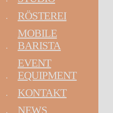
RÖSTEREI
DEHOGA SOMMERFEST
10. Juni 2017
MOBILE
Kategorien
BARISTA
Allgemein
(3)
Archiv
EVENT
Juni 2017
(3)
EQUIPMENT
KONTAKT
NEWS