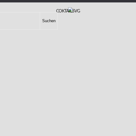
COKTAIL.SVG
Suchen
geben.