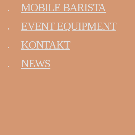
MOBILE BARISTA
WIR MACHEN
EVENT EQUIPMENT
EVENTS
KONTAKT
ZUM ERLEBNIS.
NEWS
"Concept 331" ist der kreative und zuverlässige Partner
für Ihre Veranstaltung.
Wir liefern professionelle Eventkonzepte sowie
entsprechendes Equipment und Fachpersonal.
EVENT CATERING