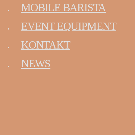
MOBILE BARISTA
10. Juni 2017
Kategorien
EVENT EQUIPMENT
Allgemein
(3)
Archiv
KONTAKT
Juni 2017
(3)
NEWS