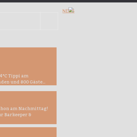
NEWS
Suchen
4°C Tippi am
den und 800 Gäste...
NA
chon am Nachmittag!
r Barkeeper &